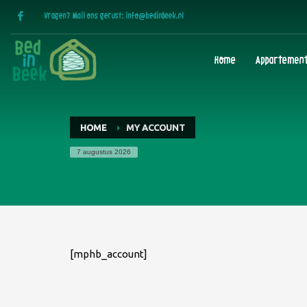
Vragen? Mail ons gerust:
info@bedinbeek.nl
Home
Appartemen
HOME
MY ACCOUNT
7 augustus 2026
[mphb_account]