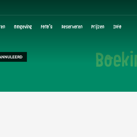
ten
Omgeving
Foto’s
Reserveren
Prijzen
Info
Boeki
ANNULEERD