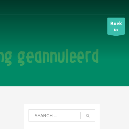
Boek
Nu
ng geannuleerd